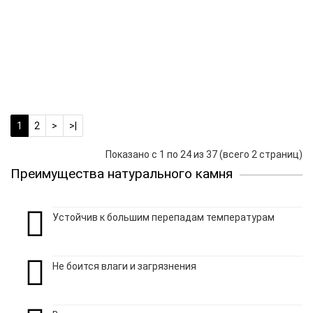
Прямоугольное
61 875 руб
/шт
-
металлическое
+
подстолье
В корзину
Купить в 1 клик
1
2
>
>|
Показано с 1 по 24 из 37 (всего 2 страниц)
Преимущества натурального камня
Устойчив к большим перепадам температурам
Не боится влаги и загрязнения