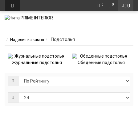
0
0
: 0
Подстолья
Изделия из камня
Журнальные подстолья
Обеденные подстолья
27 900 руб
/шт
-
Журнальное
+
подстолье
В корзину
Купить в 1 клик